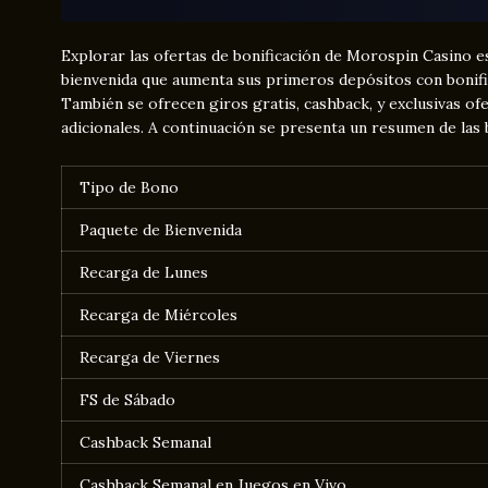
Explorar las ofertas de bonificación de Morospin Casino e
bienvenida que aumenta sus primeros depósitos con bonifi
También se ofrecen giros gratis, cashback, y exclusivas o
adicionales. A continuación se presenta un resumen de las 
Tipo de Bono
Paquete de Bienvenida
Recarga de Lunes
Recarga de Miércoles
Recarga de Viernes
FS de Sábado
Cashback Semanal
Cashback Semanal en Juegos en Vivo