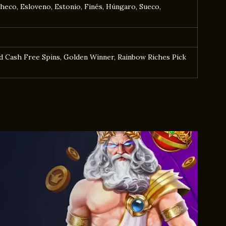
Checo, Esloveno, Estonio, Finés, Húngaro, Sueco,
d Cash Free Spins, Golden Winner, Rainbow Riches Pick
W
€/