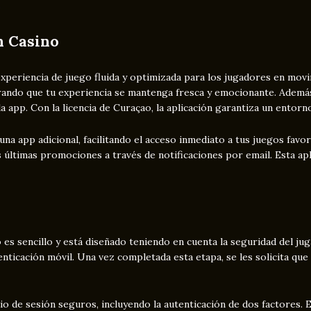
s
n Casino
periencia de juego fluida y optimizada para los jugadores en movi
rando que tu experiencia se mantenga fresca y emocionante. Además
 app. Con la licencia de Curaçao, la aplicación garantiza un entorn
una app adicional, facilitando el acceso inmediato a tus juegos favo
 últimas promociones a través de notificaciones por email. Esta ap
es sencillo y está diseñado teniendo en cuenta la seguridad del jug
nticación móvil. Una vez completada esta etapa, se les solicita qu
cio de sesión seguros, incluyendo la autenticación de dos factores. 