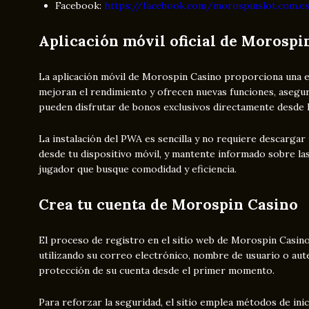
Facebook:
https://facebook.com/morospinslot.com.e
Aplicación móvil oficial de Morospi
La aplicación móvil de Morospin Casino proporciona una ex
mejoran el rendimiento y ofrecen nuevas funciones, asegu
pueden disfrutar de bonos exclusivos directamente desde la
La instalación del PWA es sencilla y no requiere descargar 
desde tu dispositivo móvil, y mantente informado sobre las
jugador que busque comodidad y eficiencia.
Crea tu cuenta de Morospin Casino
El proceso de registro en el sitio web de Morospin Casino 
utilizando su correo electrónico, nombre de usuario o aute
protección de su cuenta desde el primer momento.
Para reforzar la seguridad, el sitio emplea métodos de ini