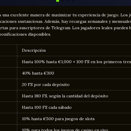
s una excelente manera de maximizar tu experiencia de juego. Los 
caciones sustanciosas. Además, hay recargas semanales y mensuales
fertas para suscriptores de Telegram. Los jugadores leales pueden b
bonificaciones disponibles.
Descripción
Hasta 100% hasta €1,000 + 100 FS en los primeros tres
40% hasta €300
20 FS por cada depósito
Hasta 180 FS, según la cantidad del depósito
Hasta 100 FS cada sábado
10% hasta €500 para juegos de slots
10% para todos los juegos de casino en vivo