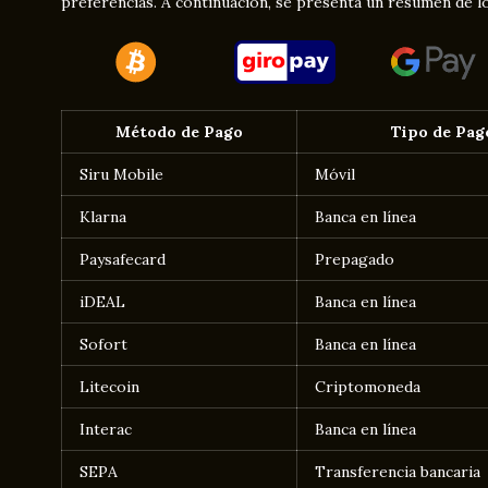
preferencias. A continuación, se presenta un resumen de 
Método de Pago
Tipo de Pag
Siru Mobile
Móvil
Klarna
Banca en línea
Paysafecard
Prepagado
iDEAL
Banca en línea
Sofort
Banca en línea
Litecoin
Criptomoneda
Interac
Banca en línea
SEPA
Transferencia bancaria