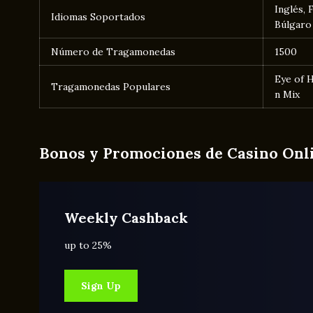
Inglés, 
Idiomas Soportados
Búlgaro
Número de Tragamonedas
1500
Eye of 
Tragamonedas Populares
n Mix
Bonos y Promociones de Casino Onl
50% Highroller Bonus
up to €500 Code: 50HIGH
Sign Up