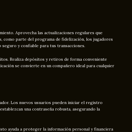
miento. Aprovecha las actualizaciones regulares que
, como parte del programa de fidelización, los jugadores
o seguro y confiable para tus transacciones.
ritos. Realiza depósitos y retiros de forma conveniente
licación se convierte en un compañero ideal para cualquier
ador. Los nuevos usuarios pueden iniciar el registro
e establezcan una contraseña robusta, asegurando la
Esto ayuda a proteger la información personal y financiera