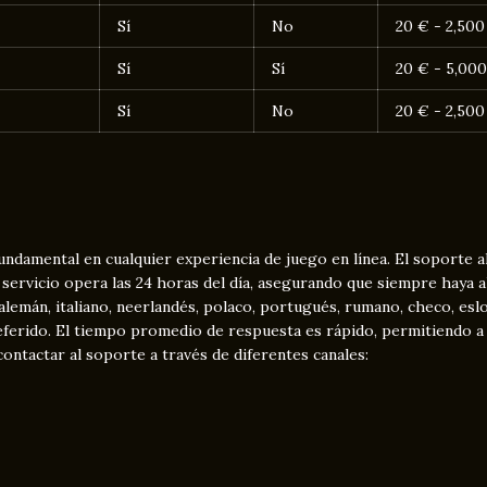
Sí
No
20 € - 2,500
Sí
Sí
20 € - 5,00
Sí
No
20 € - 2,500
fundamental en cualquier experiencia de juego en línea. El soporte 
servicio opera las 24 horas del día, asegurando que siempre haya alg
alemán, italiano, neerlandés, polaco, portugués, rumano, checo, eslo
eferido. El tiempo promedio de respuesta es rápido, permitiendo a 
ntactar al soporte a través de diferentes canales: