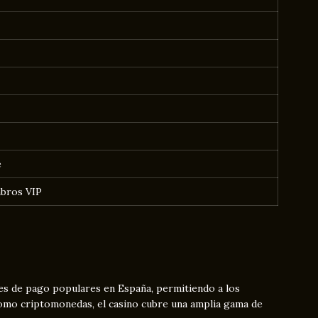
e
mbros VIP
nes de pago populares en España, permitiendo a los
omo criptomonedas, el casino cubre una amplia gama de