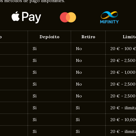
los métodos de pago disponibles.
o
Depósito
Retiro
Límit
Sí
No
20 € - 100 
Sí
No
20 € - 2,500
Sí
No
20 € - 1,000
Sí
No
20 € - 2,500
Sí
No
20 € - 2,500
Sí
Sí
20 € - ilimi
Sí
Sí
20 € - 10,0
Sí
Sí
20 € - ilimi